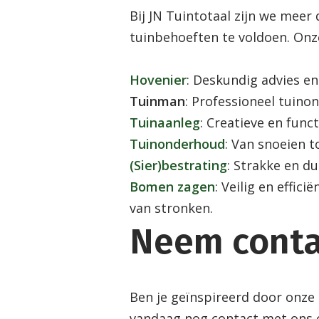
Bij JN Tuintotaal zijn we meer
tuinbehoeften te voldoen. Onz
Hovenier
: Deskundig advies en
Tuinman
: Professioneel tuinon
Tuinaanleg
: Creatieve en fun
Tuinonderhoud
: Van snoeien 
(Sier)bestrating
: Strakke en d
Bomen zagen
: Veilig en effi
van stronken.
Neem conta
Ben je geïnspireerd door onze
vandaag nog contact met ons o