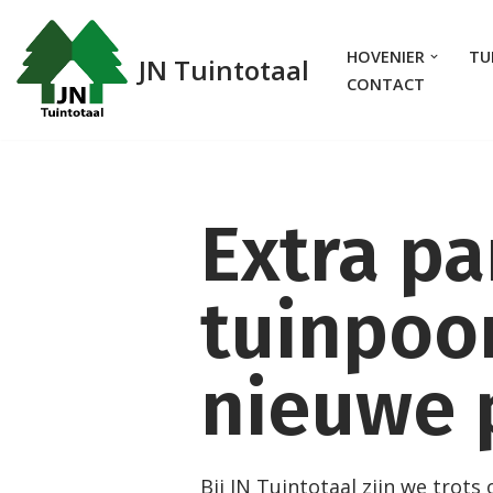
HOVENIER
TU
Meteen
JN Tuintotaal
CONTACT
naar
de
inhoud
Extra pa
tuinpoo
nieuwe 
Bij JN Tuintotaal zijn we trots