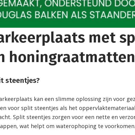
arkeerplaats met sp
en honingraatmatte
t steentjes?
arkeerplaats kan een slimme oplossing zijn voor ge
n voor split steentjes als het oppervlaktemateri
cht. Split steentjes zorgen voor een nette en verzo
happen, wat helpt om waterophoping te voorkomen