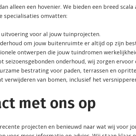
 dan alleen een hovenier. We bieden een breed scala
e specialisaties omvatten:
 uitvoering voor al jouw tuinprojecten.
derhoud om jouw buitenruimte er altijd op zijn best 
ctionele ontwerpen die jouw tuindromen werkelijkhe
tot seizoensgebonden onderhoud, wij zorgen ervoor d
uurzame bestrating voor paden, terrassen en opritte
ciënt verwijderen van bomen, inclusief het versnippe
ct met ons op
 recente projecten en benieuwd naar wat wij voor 
p voor meer informatie en advies. Wij staan klaar 