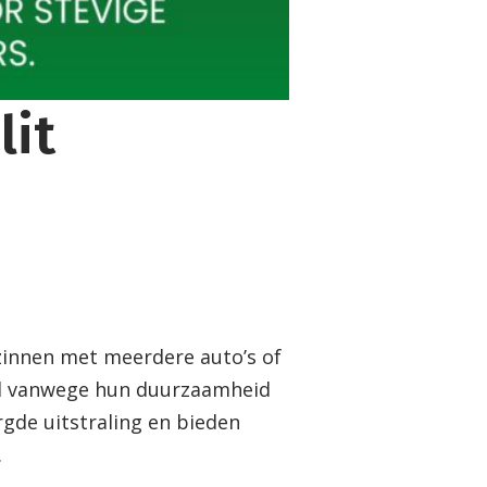
lit
n
zinnen met meerdere auto’s of
aal vanwege hun duurzaamheid
rgde uitstraling en bieden
.