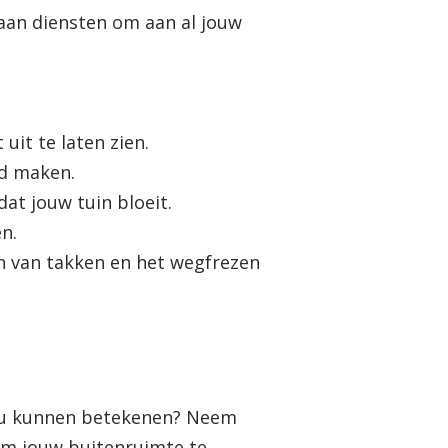
 aan diensten om aan al jouw
uit te laten zien.
id maken.
at jouw tuin bloeit.
n.
ren van takken en het wegfrezen
jou kunnen betekenen? Neem
om jouw buitenruimte te