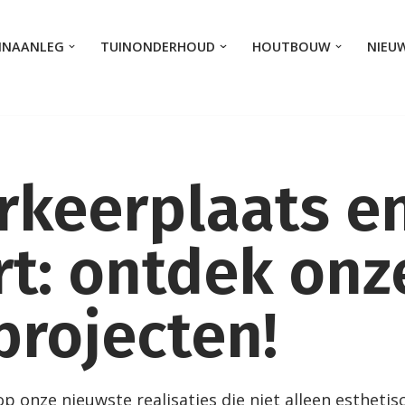
INAANLEG
TUINONDERHOUD
HOUTBOUW
NIEU
rkeerplaats e
rt: ontdek onz
projecten!
 op onze nieuwste realisaties die niet alleen esthetis